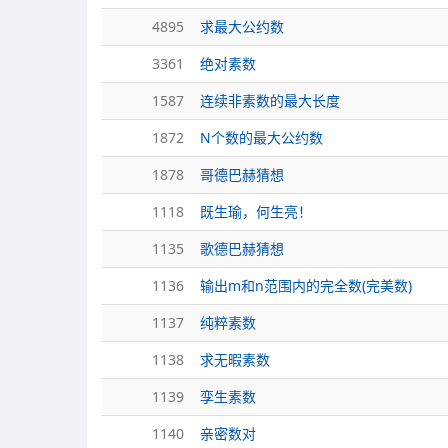
4895
求最大公约数
3361
绝对素数
1587
连续非素数的最大长度
1872
N个数的最大公约数
1878
哥德巴赫猜想
1118
既生瑜，何生亮！
1135
歌德巴赫猜想
1136
输出m和n范围内的完全数(完美数)
1137
纯粹素数
1138
求无暇素数
1139
孪生素数
1140
亲密数对