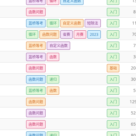
1
蓝桥等考
循环
自定义函数
入门
8
函数问题
入门
1
蓝桥等考
循环
自定义函数
短除法
入门
7
循环
函数问题
省赛
月赛
2023
入门
7
蓝桥等考
自定义函数
入门
3
蓝桥等考
函数
入门
20
函数问题
基础
30
函数问题
递归
入门
5
蓝桥等考
函数
入门
12
函数问题
入门
52
函数问题
入门
65
函数问题
入门
80
函数问题
递归
入门