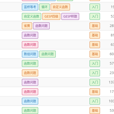
1
蓝桥等考
循环
自定义函数
入门
5
自定义函数
GESP四级
GESP样题
入门
28
省赛
函数问题
基础
8
函数问题
基础
6
函数问题
基础
60
数组问题
函数问题
基础
57
函数问题
入门
23
函数问题
入门
13
函数问题
入门
17
函数问题
基础
10
函数问题
入门
53
函数问题
基础