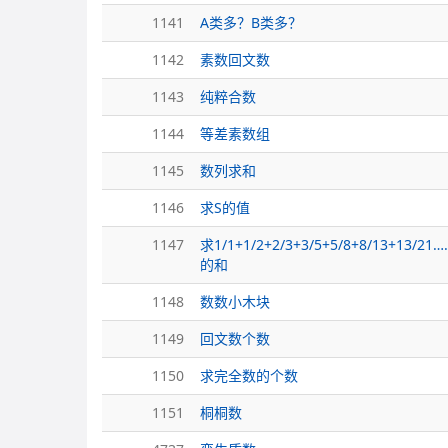
1141
A类多？B类多？
1142
素数回文数
1143
纯粹合数
1144
等差素数组
1145
数列求和
1146
求S的值
1147
求1/1+1/2+2/3+3/5+5/8+8/13+13/
的和
1148
数数小木块
1149
回文数个数
1150
求完全数的个数
1151
桐桐数