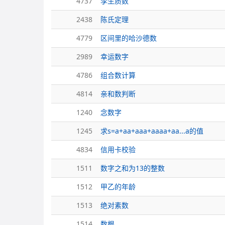
4737
孪生质数
2438
陈氏定理
4779
区间里的哈沙德数
2989
幸运数字
4786
组合数计算
4814
亲和数判断
1240
念数字
1245
求s=a+aa+aaa+aaaa+aa...a的值
4834
信用卡校验
1511
数字之和为13的整数
1512
甲乙的年龄
1513
绝对素数
1514
数根