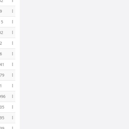
32
9
15
02
2
6
41
79
1
996
05
95
39