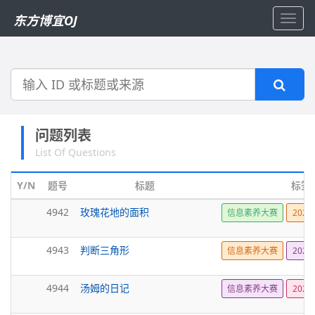
东方博宜OJ
Toggl
navig
搜
索
问题列表
List Of Questions
Y/N
题号
标题
标签
4942
玫瑰花地的面积
信息素养大赛
2024
4943
判断三角形
信息素养大赛
2024
4944
汤姆的日记
信息素养大赛
2024