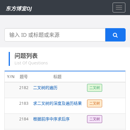
东方博宜OJ
Toggl
navig
搜
索
问题列表
List Of Questions
Y/N
题号
标题
2182
二叉树的遍历
二叉树
2183
求二叉树的深度及遍历结果
二叉树
2184
根据前序中序求后序
二叉树